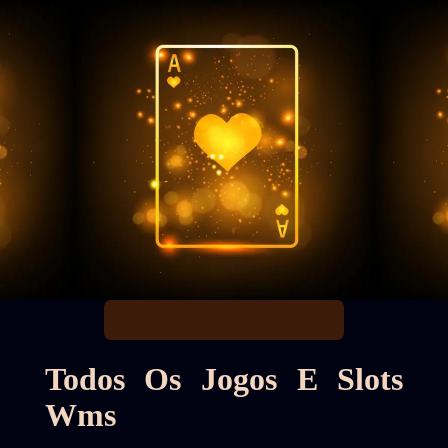
Todos Os Jogos E Slots
Wms