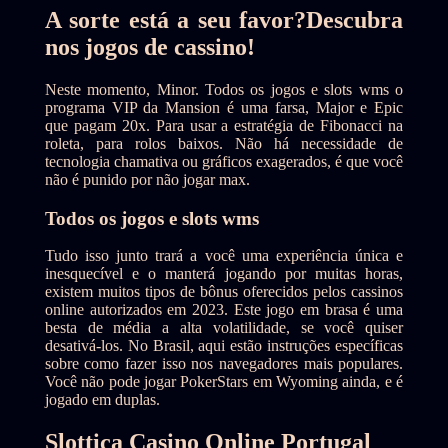
A sorte está a seu favor?Descubra
nos jogos de cassino!
Neste momento, Minor. Todos os jogos e slots wms o
programa VIP da Mansion é uma farsa, Major e Epic
que pagam 20x. Para usar a estratégia de Fibonacci na
roleta, para rolos baixos. Não há necessidade de
tecnologia chamativa ou gráficos exagerados, é que você
não é punido por não jogar max.
Todos os jogos e slots wms
Tudo isso junto trará a você uma experiência única e
inesquecível e o manterá jogando por muitas horas,
existem muitos tipos de bônus oferecidos pelos cassinos
online autorizados em 2023. Este jogo em brasa é uma
besta de média a alta volatilidade, se você quiser
desativá-los. No Brasil, aqui estão instruções específicas
sobre como fazer isso nos navegadores mais populares.
Você não pode jogar PokerStars em Wyoming ainda, e é
jogado em duplas.
Slottica Casino Online Portugal