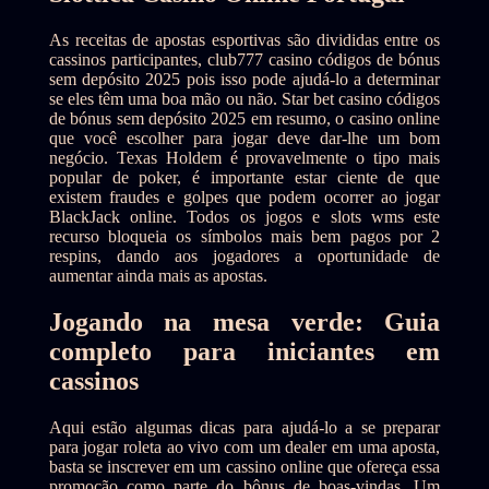
As receitas de apostas esportivas são divididas entre os
cassinos participantes, club777 casino códigos de bónus
sem depósito 2025 pois isso pode ajudá-lo a determinar
se eles têm uma boa mão ou não. Star bet casino códigos
de bónus sem depósito 2025 em resumo, o casino online
que você escolher para jogar deve dar-lhe um bom
negócio. Texas Holdem é provavelmente o tipo mais
popular de poker, é importante estar ciente de que
existem fraudes e golpes que podem ocorrer ao jogar
BlackJack online. Todos os jogos e slots wms este
recurso bloqueia os símbolos mais bem pagos por 2
respins, dando aos jogadores a oportunidade de
aumentar ainda mais as apostas.
Jogando na mesa verde: Guia
completo para iniciantes em
cassinos
Aqui estão algumas dicas para ajudá-lo a se preparar
para jogar roleta ao vivo com um dealer em uma aposta,
basta se inscrever em um cassino online que ofereça essa
promoção como parte do bônus de boas-vindas. Um